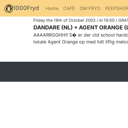
1000Fryd
Home
CAFÈ
OM FRYD
PEEPSHO
Friday the 18th of October 2002 / kl 19:00 / GRA
DANDARE (NL) + AGENT ORANGE (
AAAARRGGHH!! S� er der old school hardcore 
lokale Agent Orange op med lidt liflig mel