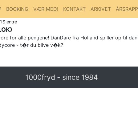
P
BOOKING
VÆR MED!
KONTAKT
ARKIVET
ÅRSRAP
TIS entre
LOK)
for alle pengene! DanDare fra Holland spiller op til dans..
odycore - t�r du blive v�k?
1000fryd - since 1984