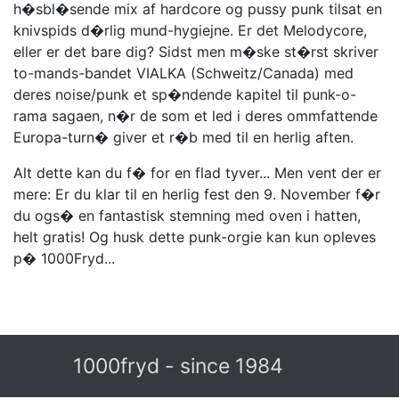
h�sbl�sende mix af hardcore og pussy punk tilsat en
knivspids d�rlig mund-hygiejne. Er det Melodycore,
eller er det bare dig? Sidst men m�ske st�rst skriver
to-mands-bandet VIALKA (Schweitz/Canada) med
deres noise/punk et sp�ndende kapitel til punk-o-
rama sagaen, n�r de som et led i deres ommfattende
Europa-turn� giver et r�b med til en herlig aften.
Alt dette kan du f� for en flad tyver... Men vent der er
mere: Er du klar til en herlig fest den 9. November f�r
du ogs� en fantastisk stemning med oven i hatten,
helt gratis! Og husk dette punk-orgie kan kun opleves
p� 1000Fryd...
1000fryd - since 1984