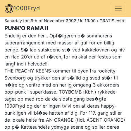
1000Fryd
Saturday the 9th of November 2002 / kl 19:00 / GRATIS entre
PUNK'O'RAMA II
Endelig er den her... Opf�lgeren p� sommerens
superarrangement med masser af guf for en billig
penge. S� lad sutskoene st� ved kakkelovnen og hiv
en flad 20'er ud af r�ven, for nu skal der festes som
langt ind i helvede!!!
THE PEACHY KEENS kommer til byen fra rockcity
Svenborg og trykker den af s� ild og sved st�r til
h�jre og ventre med en herlig omgang 3 akkorders
pop-punk i superklasse. TOYBOMB (Kbh.) rykkede
taget op med rod da de sidste gang bes�gte
1000Fryd og der er ingen tvivl om at deres happy-
punk igen vil bl�se hatten af dig. For 117. gang stiller
de lokale helte fra AN ORANGE (tidl. AGENT ORANGE)
op p� Kattesundets ydmyge scene og spiller deres