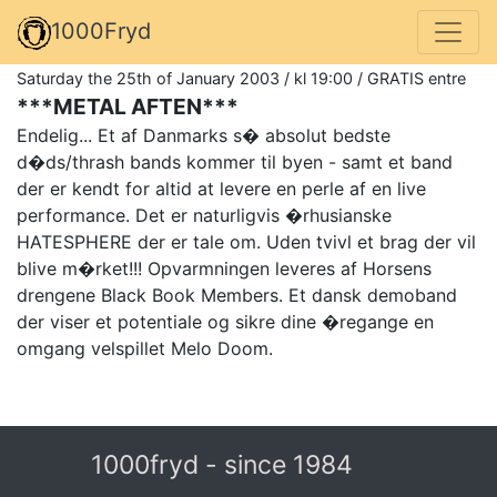
1000Fryd
Saturday the 25th of January 2003 / kl 19:00 / GRATIS entre
***METAL AFTEN***
Endelig... Et af Danmarks s� absolut bedste
d�ds/thrash bands kommer til byen - samt et band
der er kendt for altid at levere en perle af en live
performance. Det er naturligvis �rhusianske
HATESPHERE der er tale om. Uden tvivl et brag der vil
blive m�rket!!! Opvarmningen leveres af Horsens
drengene Black Book Members. Et dansk demoband
der viser et potentiale og sikre dine �regange en
omgang velspillet Melo Doom.
1000fryd - since 1984