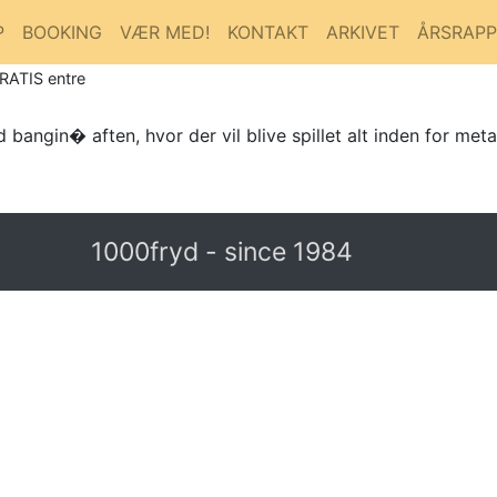
P
BOOKING
VÆR MED!
KONTAKT
ARKIVET
ÅRSRAP
GRATIS entre
angin� aften, hvor der vil blive spillet alt inden for meta
1000fryd - since 1984