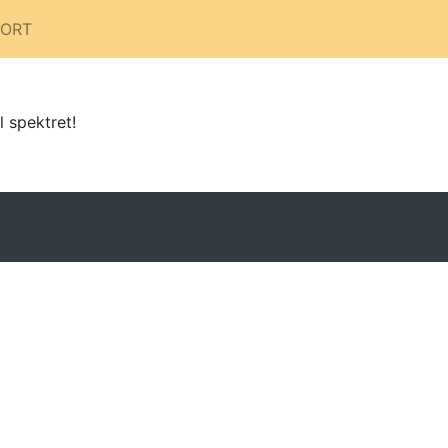
PORT
l spektret!