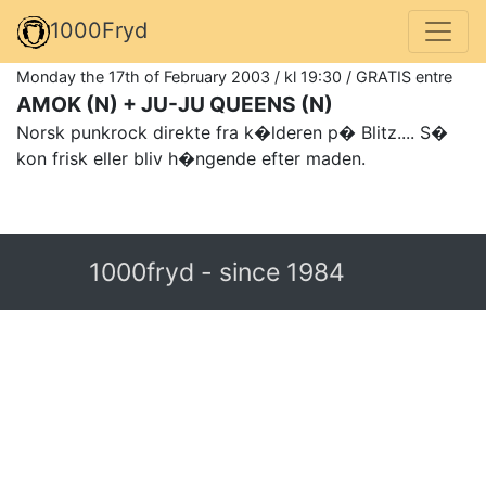
1000Fryd
Monday the 17th of February 2003 / kl 19:30 / GRATIS entre
AMOK (N) + JU-JU QUEENS (N)
Norsk punkrock direkte fra k�lderen p� Blitz.... S�
kon frisk eller bliv h�ngende efter maden.
1000fryd - since 1984