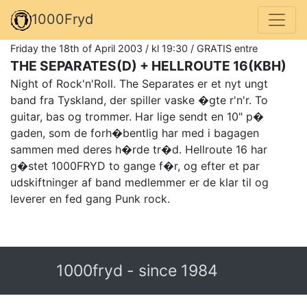
1000Fryd
Friday the 18th of April 2003 / kl 19:30 / GRATIS entre
THE SEPARATES(D) + HELLROUTE 16(KBH)
Night of Rock'n'Roll. The Separates er et nyt ungt
band fra Tyskland, der spiller vaske �gte r'n'r. To
guitar, bas og trommer. Har lige sendt en 10" p�
gaden, som de forh�bentlig har med i bagagen
sammen med deres h�rde tr�d. Hellroute 16 har
g�stet 1000FRYD to gange f�r, og efter et par
udskiftninger af band medlemmer er de klar til og
leverer en fed gang Punk rock.
1000fryd - since 1984