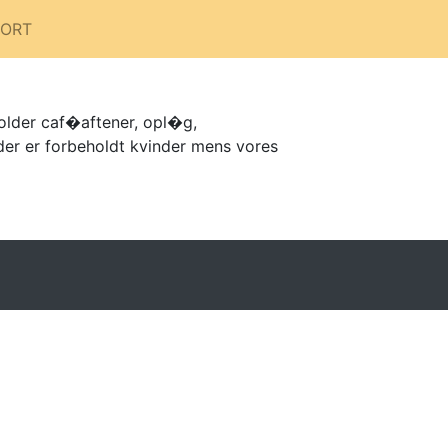
PORT
holder caf�aftener, opl�g,
der er forbeholdt kvinder mens vores