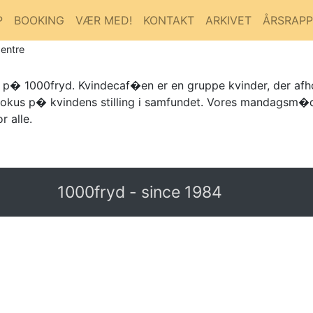
P
BOOKING
VÆR MED!
KONTAKT
ARKIVET
ÅRSRAP
entre
e p� 1000fryd. Kvindecaf�en er en gruppe kvinder, der af
e fokus p� kvindens stilling i samfundet. Vores mandagsm�
 alle.
1000fryd - since 1984