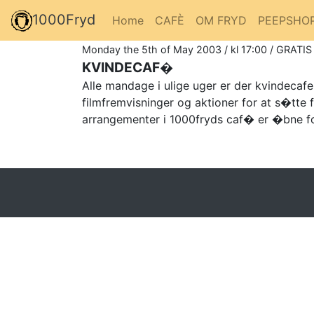
1000Fryd
Home
CAFÈ
OM FRYD
PEEPSHO
Monday the 5th of May 2003 / kl 17:00 / GRATIS 
KVINDECAF�
Alle mandage i ulige uger er der kvindecaf
filmfremvisninger og aktioner for at s�tt
arrangementer i 1000fryds caf� er �bne for