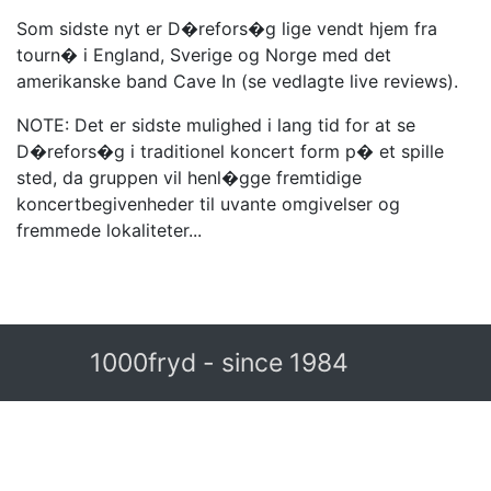
Som sidste nyt er D�refors�g lige vendt hjem fra
tourn� i England, Sverige og Norge med det
amerikanske band Cave In (se vedlagte live reviews).
NOTE: Det er sidste mulighed i lang tid for at se
D�refors�g i traditionel koncert form p� et spille
sted, da gruppen vil henl�gge fremtidige
koncertbegivenheder til uvante omgivelser og
fremmede lokaliteter...
1000fryd - since 1984