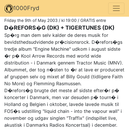
1000Fryd
Friday the 9th of May 2003 / kl 19:00 / GRATIS entre
D�REFORS�G (DK) + TIGERTUNES (DK)
Sp�rg man dem selv kalder de deres musik for
bevidsthedsudvidende pr�cisionsrock. D�refors�gs
tredje album "Engine Machine" udkom i august sidste
�r p� Kool Arrow Records med world wide
distribution - i Danmark gennem Tractor Music (MNV).
Albummet, der tog n�sten to �r at lave er produceret
af gruppen selv og mixet af Billy Gould (tidligere Faith
No More) og Flemming Rasmussen.
D�refors�g brugte det meste af sidste efter�r p�
koncerter i Danmark, men var desuden p� tourn� i
Holland og Belgien i oktober, lavede lavede musik til
FOS�s udstilling "liquid chain - into the vapour wall" i
november og udgav singlen "Traffix" (indspillet live,
akustisk i Danmarks Radios Koncertsal) i december.