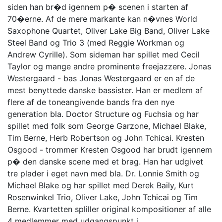
siden han br�d igennem p� scenen i starten af
70�erne. Af de mere markante kan n�vnes World
Saxophone Quartet, Oliver Lake Big Band, Oliver Lake
Steel Band og Trio 3 (med Reggie Workman og
Andrew Cyrille). Som sideman har spillet med Cecil
Taylor og mange andre prominente freejazzere. Jonas
Westergaard - bas Jonas Westergaard er en af de
mest benyttede danske bassister. Han er medlem af
flere af de toneangivende bands fra den nye
generation bla. Doctor Structure og Fuchsia og har
spillet med folk som George Garzone, Michael Blake,
Tim Berne, Herb Robertson og John Tchicai. Kresten
Osgood - trommer Kresten Osgood har brudt igennem
p� den danske scene med et brag. Han har udgivet
tre plader i eget navn med bla. Dr. Lonnie Smith og
Michael Blake og har spillet med Derek Baily, Kurt
Rosenwinkel Trio, Oliver Lake, John Tchicai og Tim
Berne. Kvartetten spliller original kompositioner af alle
4 medlemmer med udgangspunkt i