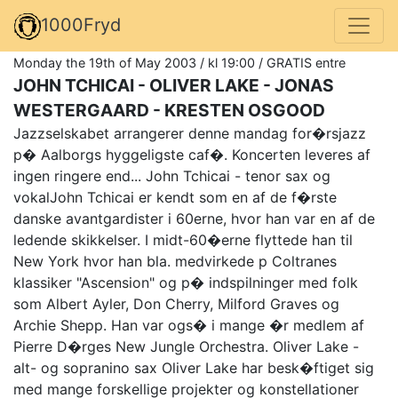
1000Fryd
Monday the 19th of May 2003 / kl 19:00 / GRATIS entre
JOHN TCHICAI - OLIVER LAKE - JONAS
WESTERGAARD - KRESTEN OSGOOD
Jazzselskabet arrangerer denne mandag for�rsjazz
p� Aalborgs hyggeligste caf�. Koncerten leveres af
ingen ringere end... John Tchicai - tenor sax og
vokalJohn Tchicai er kendt som en af de f�rste
danske avantgardister i 60erne, hvor han var en af de
ledende skikkelser. I midt-60�erne flyttede han til
New York hvor han bla. medvirkede p Coltranes
klassiker "Ascension" og p� indspilninger med folk
som Albert Ayler, Don Cherry, Milford Graves og
Archie Shepp. Han var ogs� i mange �r medlem af
Pierre D�rges New Jungle Orchestra. Oliver Lake -
alt- og sopranino sax Oliver Lake har besk�ftiget sig
med mange forskellige projekter og konstellationer