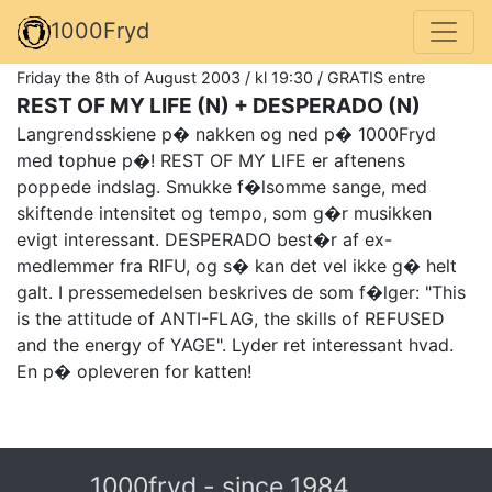
1000Fryd
Friday the 8th of August 2003 / kl 19:30 / GRATIS entre
REST OF MY LIFE (N) + DESPERADO (N)
Langrendsskiene p� nakken og ned p� 1000Fryd
med tophue p�! REST OF MY LIFE er aftenens
poppede indslag. Smukke f�lsomme sange, med
skiftende intensitet og tempo, som g�r musikken
evigt interessant. DESPERADO best�r af ex-
medlemmer fra RIFU, og s� kan det vel ikke g� helt
galt. I pressemedelsen beskrives de som f�lger: "This
is the attitude of ANTI-FLAG, the skills of REFUSED
and the energy of YAGE". Lyder ret interessant hvad.
En p� opleveren for katten!
1000fryd - since 1984