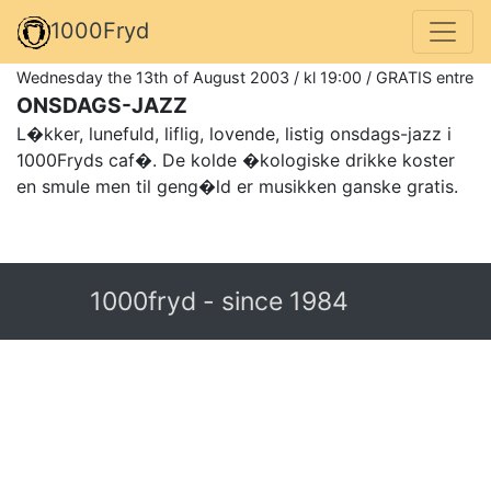
1000Fryd
Wednesday the 13th of August 2003 / kl 19:00 / GRATIS entre
ONSDAGS-JAZZ
L�kker, lunefuld, liflig, lovende, listig onsdags-jazz i
1000Fryds caf�. De kolde �kologiske drikke koster
en smule men til geng�ld er musikken ganske gratis.
1000fryd - since 1984