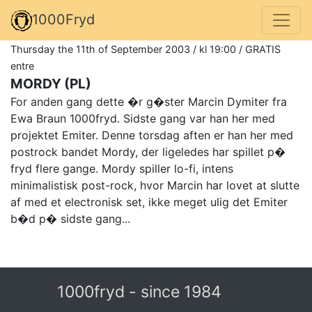
1000Fryd
Thursday the 11th of September 2003 / kl 19:00 / GRATIS
entre
MORDY (PL)
For anden gang dette �r g�ster Marcin Dymiter fra
Ewa Braun 1000fryd. Sidste gang var han her med
projektet Emiter. Denne torsdag aften er han her med
postrock bandet Mordy, der ligeledes har spillet p�
fryd flere gange. Mordy spiller lo-fi, intens
minimalistisk post-rock, hvor Marcin har lovet at slutte
af med et electronisk set, ikke meget ulig det Emiter
b�d p� sidste gang...
1000fryd - since 1984