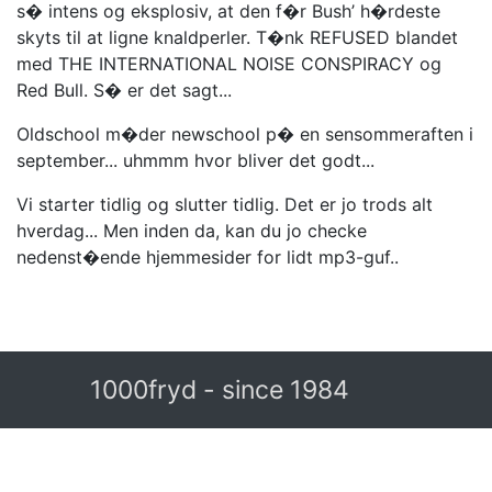
s� intens og eksplosiv, at den f�r Bush’ h�rdeste
skyts til at ligne knaldperler. T�nk REFUSED blandet
med THE INTERNATIONAL NOISE CONSPIRACY og
Red Bull. S� er det sagt...
Oldschool m�der newschool p� en sensommeraften i
september... uhmmm hvor bliver det godt...
Vi starter tidlig og slutter tidlig. Det er jo trods alt
hverdag... Men inden da, kan du jo checke
nedenst�ende hjemmesider for lidt mp3-guf..
1000fryd - since 1984