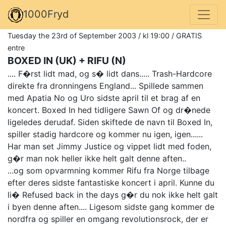
1000Fryd
Tuesday the 23rd of September 2003 / kl 19:00 / GRATIS
entre
BOXED IN (UK) + RIFU (N)
.... F�rst lidt mad, og s� lidt dans..... Trash-Hardcore
direkte fra dronningens England... Spillede sammen
med Apatia No og Uro sidste april til et brag af en
koncert. Boxed In hed tidligere Sawn Of og dr�nede
ligeledes derudaf. Siden skiftede de navn til Boxed In,
spiller stadig hardcore og kommer nu igen, igen......
Har man set Jimmy Justice og vippet lidt med foden,
g�r man nok heller ikke helt galt denne aften..
...og som opvarmning kommer Rifu fra Norge tilbage
efter deres sidste fantastiske koncert i april. Kunne du
li� Refused back in the days g�r du nok ikke helt galt
i byen denne aften.... Ligesom sidste gang kommer de
nordfra og spiller en omgang revolutionsrock, der er