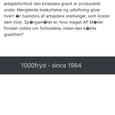
arbejdsforhold den kinesiske granit er produceret
under. Manglende beskyttelse og udluftning giver
hvert �r tusindvis af arbejdere stenlunger, som koster
dem livet. Sp�rgsm�let er, hvor meget AP M�ller
Fonden vidste om forholdene, inden den k�bte
granitten?
1000fryd - since 1984