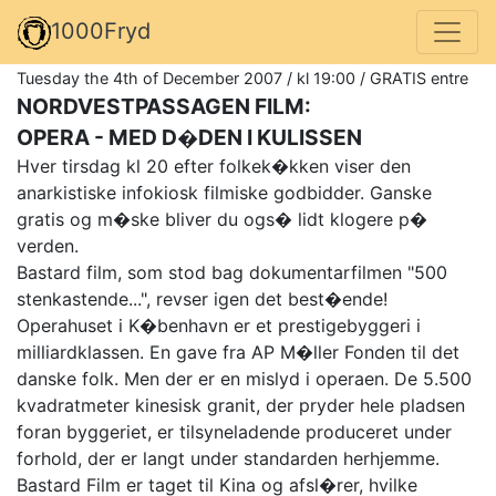
1000Fryd
Tuesday the 4th of December 2007 / kl 19:00 / GRATIS entre
NORDVESTPASSAGEN FILM:
OPERA - MED D�DEN I KULISSEN
Hver tirsdag kl 20 efter folkek�kken viser den
anarkistiske infokiosk filmiske godbidder. Ganske
gratis og m�ske bliver du ogs� lidt klogere p�
verden.
Bastard film, som stod bag dokumentarfilmen "500
stenkastende...", revser igen det best�ende!
Operahuset i K�benhavn er et prestigebyggeri i
milliardklassen. En gave fra AP M�ller Fonden til det
danske folk. Men der er en mislyd i operaen. De 5.500
kvadratmeter kinesisk granit, der pryder hele pladsen
foran byggeriet, er tilsyneladende produceret under
forhold, der er langt under standarden herhjemme.
Bastard Film er taget til Kina og afsl�rer, hvilke