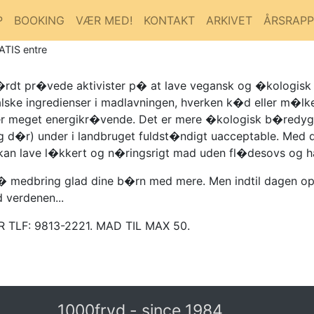
P
BOOKING
VÆR MED!
KONTAKT
ARKIVET
ÅRSRAP
ATIS entre
og h�rdt pr�vede aktivister p� at lave vegansk og �kologi
lske ingredienser i madlavningen, hverken k�d eller m�lkep
 meget energikr�vende. Det er mere �kologisk b�redygti
og d�r) under i landbruget fuldst�ndigt uacceptable. Med
s kan lave l�kkert og n�ringsrigt mad uden fl�desovs og h
� medbring glad dine b�rn med mere. Men indtil dagen o
d verdenen...
 TLF: 9813-2221. MAD TIL MAX 50.
1000fryd - since 1984