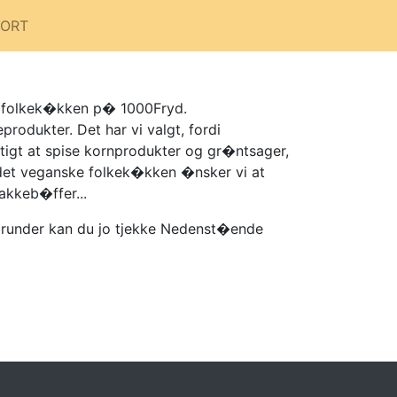
PORT
sk folkek�kken p� 1000Fryd.
rodukter. Det har vi valgt, fordi
gt at spise kornprodukter og gr�ntsager,
 det veganske folkek�kken �nsker vi at
akkeb�ffer...
prunder kan du jo tjekke Nedenst�ende