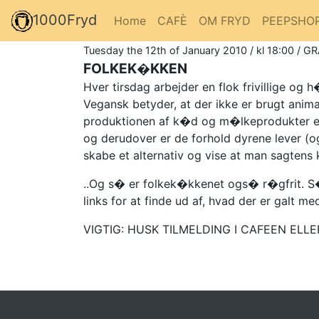
1000Fryd
Home
CAFÈ
OM FRYD
PEEPSHO
Tuesday the 12th of January 2010 / kl 18:00 / GR
FOLKEK�KKEN
Hver tirsdag arbejder en flok frivillige 
Vegansk betyder, at der ikke er brugt anima
produktionen af k�d og m�lkeprodukter er
og derudover er de forhold dyrene lever (
skabe et alternativ og vise at man sagten
..Og s� er folkek�kkenet ogs� r�gfrit. S
links for at finde ud af, hvad der er galt me
VIGTIG: HUSK TILMELDING I CAFEEN ELLER