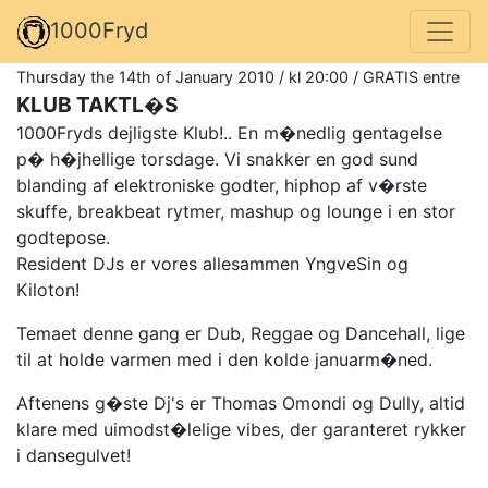
1000Fryd
Thursday the 14th of January 2010 / kl 20:00 / GRATIS entre
KLUB TAKTL�S
1000Fryds dejligste Klub!.. En m�nedlig gentagelse
p� h�jhellige torsdage. Vi snakker en god sund
blanding af elektroniske godter, hiphop af v�rste
skuffe, breakbeat rytmer, mashup og lounge i en stor
godtepose.
Resident DJs er vores allesammen YngveSin og
Kiloton!
Temaet denne gang er Dub, Reggae og Dancehall, lige
til at holde varmen med i den kolde januarm�ned.
Aftenens g�ste Dj's er Thomas Omondi og Dully, altid
klare med uimodst�lelige vibes, der garanteret rykker
i dansegulvet!