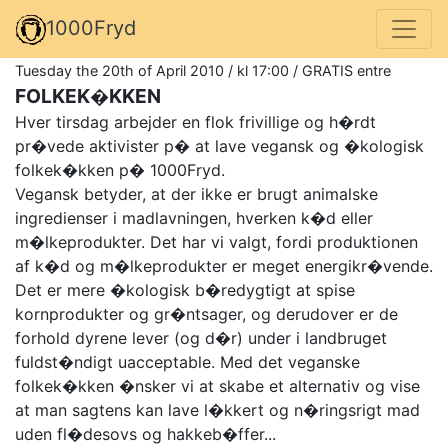
1000Fryd
Tuesday the 20th of April 2010 / kl 17:00 / GRATIS entre
FOLKEK�KKEN
Hver tirsdag arbejder en flok frivillige og h�rdt
pr�vede aktivister p� at lave vegansk og �kologisk
folkek�kken p� 1000Fryd.
Vegansk betyder, at der ikke er brugt animalske
ingredienser i madlavningen, hverken k�d eller
m�lkeprodukter. Det har vi valgt, fordi produktionen
af k�d og m�lkeprodukter er meget energikr�vende.
Det er mere �kologisk b�redygtigt at spise
kornprodukter og gr�ntsager, og derudover er de
forhold dyrene lever (og d�r) under i landbruget
fuldst�ndigt uacceptable. Med det veganske
folkek�kken �nsker vi at skabe et alternativ og vise
at man sagtens kan lave l�kkert og n�ringsrigt mad
uden fl�desovs og hakkeb�ffer...