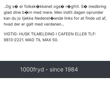
..Og s� er folkek�kkenet ogs� r�gfrit. S� medbring
glad dine b�rn med mere. Men indtil dagen oprunder
kan du jo tjekke Nedenst�ende links for at finde ud af,
hvad der er galt med verdenen...
VIGTIG: HUSK TILMELDING I CAFEEN ELLER TLF:
9813-2221. MAD TIL MAX 50.
1000fryd - since 1984