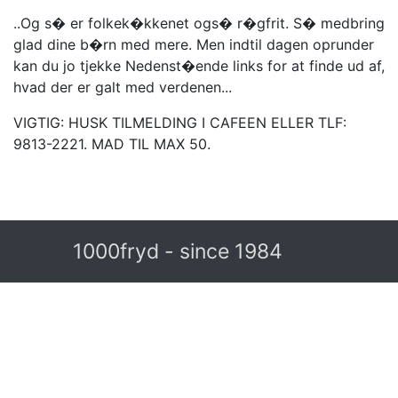
..Og s� er folkek�kkenet ogs� r�gfrit. S� medbring
glad dine b�rn med mere. Men indtil dagen oprunder
kan du jo tjekke Nedenst�ende links for at finde ud af,
hvad der er galt med verdenen...
VIGTIG: HUSK TILMELDING I CAFEEN ELLER TLF:
9813-2221. MAD TIL MAX 50.
1000fryd - since 1984