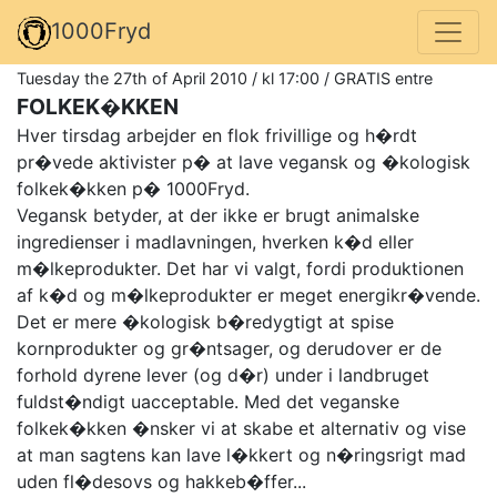
1000Fryd
Tuesday the 27th of April 2010 / kl 17:00 / GRATIS entre
FOLKEK�KKEN
Hver tirsdag arbejder en flok frivillige og h�rdt
pr�vede aktivister p� at lave vegansk og �kologisk
folkek�kken p� 1000Fryd.
Vegansk betyder, at der ikke er brugt animalske
ingredienser i madlavningen, hverken k�d eller
m�lkeprodukter. Det har vi valgt, fordi produktionen
af k�d og m�lkeprodukter er meget energikr�vende.
Det er mere �kologisk b�redygtigt at spise
kornprodukter og gr�ntsager, og derudover er de
forhold dyrene lever (og d�r) under i landbruget
fuldst�ndigt uacceptable. Med det veganske
folkek�kken �nsker vi at skabe et alternativ og vise
at man sagtens kan lave l�kkert og n�ringsrigt mad
uden fl�desovs og hakkeb�ffer...