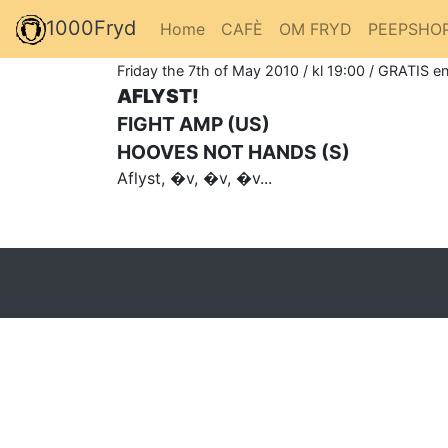
1000Fryd
Home
CAFÈ
OM FRYD
PEEPSHO
Friday the 7th of May 2010 / kl 19:00 / GRATIS en
AFLYST!
FIGHT AMP (US)
HOOVES NOT HANDS (S)
Aflyst, �v, �v, �v...