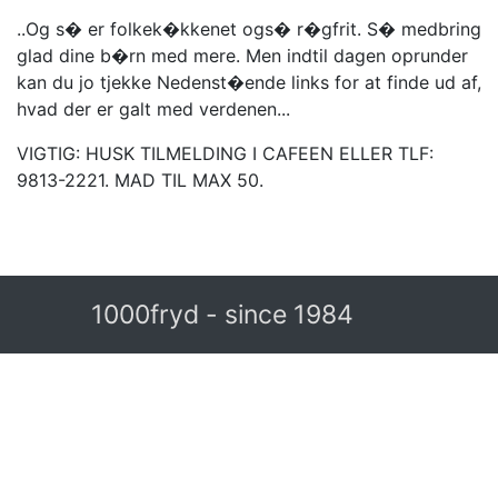
..Og s� er folkek�kkenet ogs� r�gfrit. S� medbring
glad dine b�rn med mere. Men indtil dagen oprunder
kan du jo tjekke Nedenst�ende links for at finde ud af,
hvad der er galt med verdenen...
VIGTIG: HUSK TILMELDING I CAFEEN ELLER TLF:
9813-2221. MAD TIL MAX 50.
1000fryd - since 1984