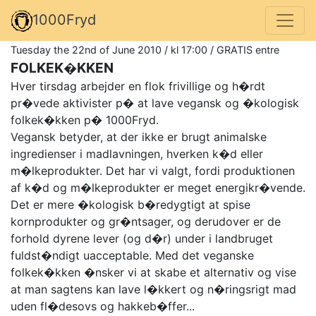
1000Fryd
Tuesday the 22nd of June 2010 / kl 17:00 / GRATIS entre
FOLKEK�KKEN
Hver tirsdag arbejder en flok frivillige og h�rdt
pr�vede aktivister p� at lave vegansk og �kologisk
folkek�kken p� 1000Fryd.
Vegansk betyder, at der ikke er brugt animalske
ingredienser i madlavningen, hverken k�d eller
m�lkeprodukter. Det har vi valgt, fordi produktionen
af k�d og m�lkeprodukter er meget energikr�vende.
Det er mere �kologisk b�redygtigt at spise
kornprodukter og gr�ntsager, og derudover er de
forhold dyrene lever (og d�r) under i landbruget
fuldst�ndigt uacceptable. Med det veganske
folkek�kken �nsker vi at skabe et alternativ og vise
at man sagtens kan lave l�kkert og n�ringsrigt mad
uden fl�desovs og hakkeb�ffer...