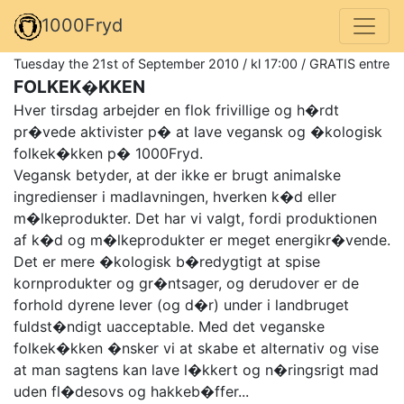
1000Fryd
Tuesday the 21st of September 2010 / kl 17:00 / GRATIS entre
FOLKEK�KKEN
Hver tirsdag arbejder en flok frivillige og h�rdt
pr�vede aktivister p� at lave vegansk og �kologisk
folkek�kken p� 1000Fryd.
Vegansk betyder, at der ikke er brugt animalske
ingredienser i madlavningen, hverken k�d eller
m�lkeprodukter. Det har vi valgt, fordi produktionen
af k�d og m�lkeprodukter er meget energikr�vende.
Det er mere �kologisk b�redygtigt at spise
kornprodukter og gr�ntsager, og derudover er de
forhold dyrene lever (og d�r) under i landbruget
fuldst�ndigt uacceptable. Med det veganske
folkek�kken �nsker vi at skabe et alternativ og vise
at man sagtens kan lave l�kkert og n�ringsrigt mad
uden fl�desovs og hakkeb�ffer...