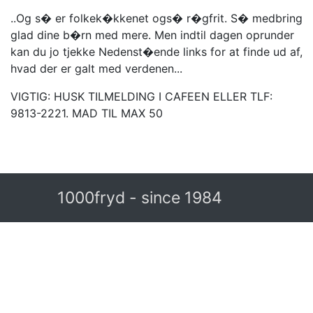
..Og s� er folkek�kkenet ogs� r�gfrit. S� medbring
glad dine b�rn med mere. Men indtil dagen oprunder
kan du jo tjekke Nedenst�ende links for at finde ud af,
hvad der er galt med verdenen...
VIGTIG: HUSK TILMELDING I CAFEEN ELLER TLF:
9813-2221. MAD TIL MAX 50
1000fryd - since 1984