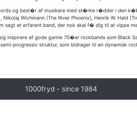
cords og best�r af musikere med st�rke r�dder i den k�
Nikolaj Wichmann (The River Phoenix), Henrik W. Hald (Trus
m sagt et erfarent band, der nok skal f� dig til at vippe
et sig inspirere af gode gamle 70�er rockbands som Black 
emi-progressiv struktur, som bidrager til en dynamisk rock
1000fryd - since 1984