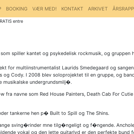
P
BOOKING
VÆR MED!
KONTAKT
ARKIVET
ÅRSRAP
GRATIS entre
om spiller kantet og psykedelisk rockmusik, og gruppen 
jekt for multiinstrumentalist Laurids Smedegaard og sange
 og Cody. I 2008 blev soloprojektet til en gruppe, og ba
e musikalske undergrundsmilj�.
how fra navne som Red House Painters, Death Cab For Cuti
der tankerne hen p� Built to Spill og The Shins.
mange sving�rinder mne tilg�ngeligt og f�ngende. Anchole
ldende vokal og den lette guitarlyd er den perfekte bund