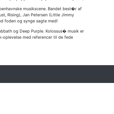
benhavnske musikscene. Bandet best�r af
t, Rising), Jan Petersen (Little Jimmy
 med foden og synge sagte med!
Sabbath og Deep Purple. Kolossus� musik er
-oplevelse med referencer til de fede