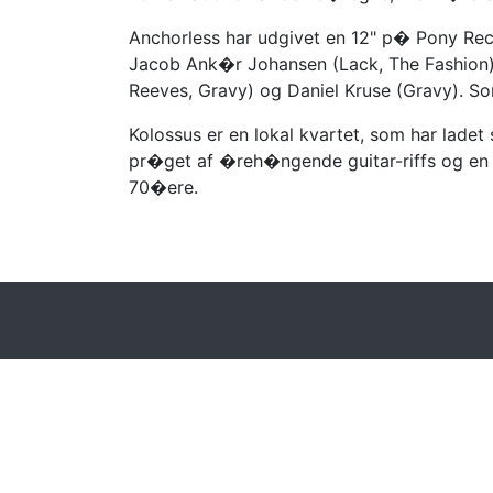
Anchorless har udgivet en 12" p� Pony Re
Jacob Ank�r Johansen (Lack, The Fashion), 
Reeves, Gravy) og Daniel Kruse (Gravy). So
Kolossus er en lokal kvartet, som har lad
pr�get af �reh�ngende guitar-riffs og en s
70�ere.