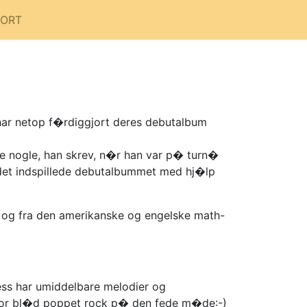
PORT
har netop f�rdiggjort deres debutalbum
ne nogle, han skrev, n�r han var p� turn�
ndet indspillede debutalbummet med hj�lp
e og fra den amerikanske og engelske math-
ss har umiddelbare melodier og
 for bl�d poppet rock p� den fede m�de:-)