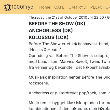
1000Fryd
Home
CAFÈ
OM FRYD
PEEPSHO
Thursday the 21st of October 2010 / kl 22:00 / 
BEFORE THE SHOW (DK)
ANCHORLESS (DK)
KOLOSSUS (LOK)
Before The Show er et k�benhavnsk band, s
"Hearts & Heads".
Oprindelig var Before The Show et solopro
med bands som Marvins Revolt, Twins Twins
fra venner og bekendte i det k�benhavnsk
Musikalsk inspiration henter Before The S
rockscene.
Ancherless er guitardrevet pop/rock, som le
Musikken er bygget klassisk op uden for 
kombinationen af den s�regne, men i�refa