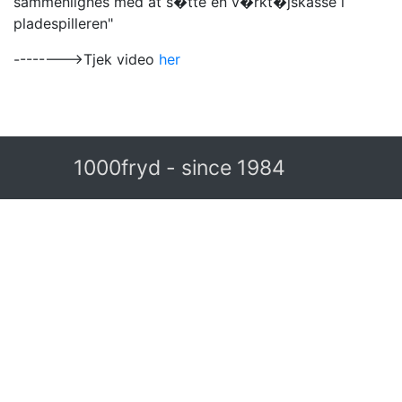
sammenlignes med at s�tte en v�rkt�jskasse i
pladespilleren"
-------->Tjek video
her
1000fryd - since 1984