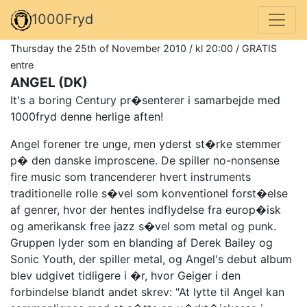
1000Fryd
Thursday the 25th of November 2010 / kl 20:00 / GRATIS
entre
ANGEL (DK)
It's a boring Century pr�senterer i samarbejde med
1000fryd denne herlige aften!
Angel forener tre unge, men yderst st�rke stemmer
p� den danske improscene. De spiller no-nonsense
fire music som trancenderer hvert instruments
traditionelle rolle s�vel som konventionel forst�else
af genrer, hvor der hentes indflydelse fra europ�isk
og amerikansk free jazz s�vel som metal og punk.
Gruppen lyder som en blanding af Derek Bailey og
Sonic Youth, der spiller metal, og Angel's debut album
blev udgivet tidligere i �r, hvor Geiger i den
forbindelse blandt andet skrev: "At lytte til Angel kan