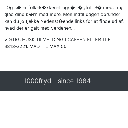
..Og s� er folkek�kkenet ogs� r�gfrit. S� medbring
glad dine b�rn med mere. Men indtil dagen oprunder
kan du jo tjekke Nedenst�ende links for at finde ud af,
hvad der er galt med verdenen...
VIGTIG: HUSK TILMELDING I CAFEEN ELLER TLF:
9813-2221. MAD TIL MAX 50
1000fryd - since 1984