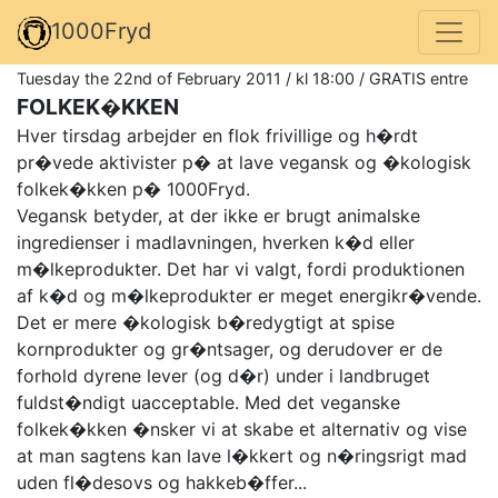
1000Fryd
Tuesday the 22nd of February 2011 / kl 18:00 / GRATIS entre
FOLKEK�KKEN
Hver tirsdag arbejder en flok frivillige og h�rdt
pr�vede aktivister p� at lave vegansk og �kologisk
folkek�kken p� 1000Fryd.
Vegansk betyder, at der ikke er brugt animalske
ingredienser i madlavningen, hverken k�d eller
m�lkeprodukter. Det har vi valgt, fordi produktionen
af k�d og m�lkeprodukter er meget energikr�vende.
Det er mere �kologisk b�redygtigt at spise
kornprodukter og gr�ntsager, og derudover er de
forhold dyrene lever (og d�r) under i landbruget
fuldst�ndigt uacceptable. Med det veganske
folkek�kken �nsker vi at skabe et alternativ og vise
at man sagtens kan lave l�kkert og n�ringsrigt mad
uden fl�desovs og hakkeb�ffer...