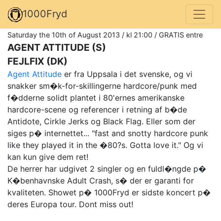
1000Fryd
Saturday the 10th of August 2013 / kl 21:00 / GRATIS entre
AGENT ATTITUDE (S)
FEJLFIX (DK)
Agent Attitude
er fra Uppsala i det svenske, og vi
snakker sm�k-for-skillingerne hardcore/punk med
f�dderne solidt plantet i 80'ernes amerikanske
hardcore-scene og referencer i retning af b�de
Antidote, Cirkle Jerks og Black Flag. Eller som der
siges p� internettet... "fast and snotty hardcore punk
like they played it in the �80?s. Gotta love it." Og vi
kan kun give dem ret!
De herrer har udgivet 2 singler og en fuldl�ngde p�
K�benhavnske Adult Crash, s� der er garanti for
kvaliteten. Showet p� 1000Fryd er sidste koncert p�
deres Europa tour. Dont miss out!