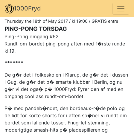
1000Fryd
Thursday the 18th of May 2017 / kl 19:00 / GRATIS entre
PING-PONG TORSDAG
Ping-Pong omgang #62
Rundt-om-bordet ping-pong aften med f�rste runde
kl.19!
*******
De g�r det i folkeskolen i Klarup, de g�r det i dussen
i Gug, de g�r det p� smarte klubber i Berlin, og nu
g�r vi det ogs� p� 1000Fryd: Fyrer den af med en
omgang cool ass rundt-om-bordet.
P� med pandeb�ndet, den bordeaux-r�de polo og
de lidt for korte shorts for i aften sp�ner vi rundt om
bordet som lallende tosser. Fnug-let stemning,
moderigtige smash-hits p� pladespilleren og