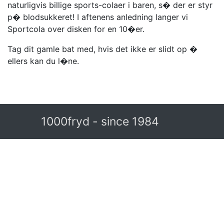
naturligvis billige sports-colaer i baren, s� der er styr
p� blodsukkeret! I aftenens anledning langer vi
Sportcola over disken for en 10�er.
Tag dit gamle bat med, hvis det ikke er slidt op �
ellers kan du l�ne.
1000fryd - since 1984