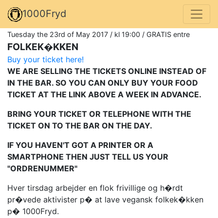
1000Fryd
Tuesday the 23rd of May 2017 / kl 19:00 / GRATIS entre
FOLKEK�KKEN
Buy your ticket here!
WE ARE SELLING THE TICKETS ONLINE INSTEAD OF
IN THE BAR. SO YOU CAN ONLY BUY YOUR FOOD
TICKET AT THE LINK ABOVE A WEEK IN ADVANCE.
BRING YOUR TICKET OR TELEPHONE WITH THE
TICKET ON TO THE BAR ON THE DAY.
IF YOU HAVEN'T GOT A PRINTER OR A
SMARTPHONE THEN JUST TELL US YOUR
"ORDRENUMMER"
Hver tirsdag arbejder en flok frivillige og h�rdt
pr�vede aktivister p� at lave vegansk folkek�kken
p� 1000Fryd.