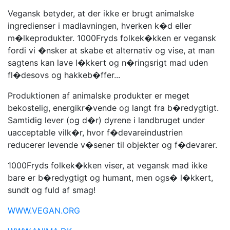
Vegansk betyder, at der ikke er brugt animalske
ingredienser i madlavningen, hverken k�d eller
m�lkeprodukter. 1000Fryds folkek�kken er vegansk
fordi vi �nsker at skabe et alternativ og vise, at man
sagtens kan lave l�kkert og n�ringsrigt mad uden
fl�desovs og hakkeb�ffer...
Produktionen af animalske produkter er meget
bekostelig, energikr�vende og langt fra b�redygtigt.
Samtidig lever (og d�r) dyrene i landbruget under
uacceptable vilk�r, hvor f�devareindustrien
reducerer levende v�sener til objekter og f�devarer.
1000Fryds folkek�kken viser, at vegansk mad ikke
bare er b�redygtigt og humant, men ogs� l�kkert,
sundt og fuld af smag!
WWW.VEGAN.ORG