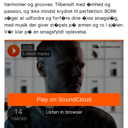
harmonier og grooves. Tilberedt med �mhed og
passion, og ikke mindst krydret til perfektion. BORK
s�ger at udfordre og forf�re dine �res smagsl�g,
med musik der giver st�pels p� armen og ro i sj�len.
V�r klar p� en smagsfyldt oplevelse.