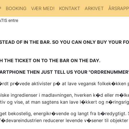
P
BOOKING
VÆR MED!
KONTAKT
ARKIVET
ÅRSRAP
ATIS entre
NSTEAD OF IN THE BAR. SO YOU CAN ONLY BUY YOUR F
 THE TICKET ON TO THE BAR ON THE DAY.
SMARTPHONE THEN JUST TELL US YOUR "ORDRENUMMER
g h�rdt pr�vede aktivister p� at lave vegansk folkek�kken
malske ingredienser i madlavningen, hverken k�d eller m�l
ativ og vise, at man sagtens kan lave l�kkert og n�ringsr
et bekostelig, energikr�vende og langt fra b�redygtigt. 
f�devareindustrien reducerer levende v�sener til objekter