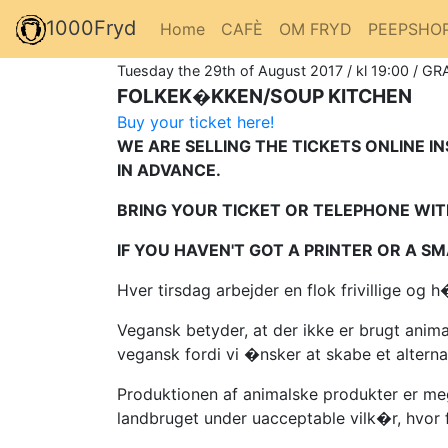
1000Fryd
Home
CAFÈ
OM FRYD
PEEPSHO
Tuesday the 29th of August 2017 / kl 19:00 / GR
FOLKEK�KKEN/SOUP KITCHEN
Buy your ticket here!
WE ARE SELLING THE TICKETS ONLINE I
IN ADVANCE.
BRING YOUR TICKET OR TELEPHONE WITH
IF YOU HAVEN'T GOT A PRINTER OR A 
Hver tirsdag arbejder en flok frivillige o
Vegansk betyder, at der ikke er brugt ani
vegansk fordi vi �nsker at skabe et altern
Produktionen af animalske produkter er meg
landbruget under uacceptable vilk�r, hvor 