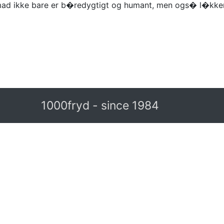
mad ikke bare er b�redygtigt og humant, men ogs� l�kkert
1000fryd - since 1984