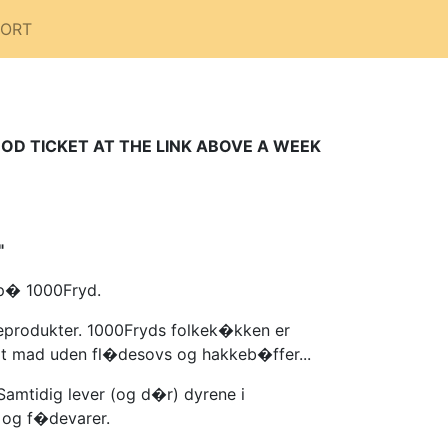
PORT
OOD TICKET AT THE LINK ABOVE A WEEK
"
 p� 1000Fryd.
keprodukter. 1000Fryds folkek�kken er
igt mad uden fl�desovs og hakkeb�ffer...
Samtidig lever (og d�r) dyrene i
 og f�devarer.