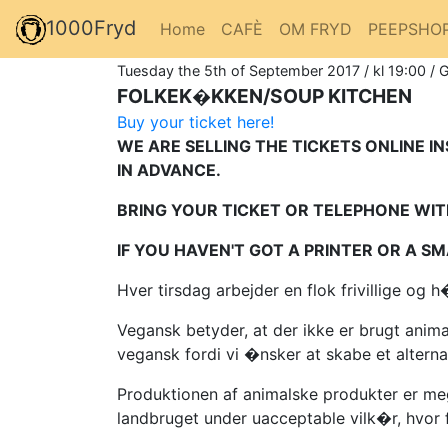
1000Fryd
Home
CAFÈ
OM FRYD
PEEPSHO
Tuesday the 5th of September 2017 / kl 19:00 / 
FOLKEK�KKEN/SOUP KITCHEN
Buy your ticket here!
WE ARE SELLING THE TICKETS ONLINE I
IN ADVANCE.
BRING YOUR TICKET OR TELEPHONE WITH
IF YOU HAVEN'T GOT A PRINTER OR A 
Hver tirsdag arbejder en flok frivillige o
Vegansk betyder, at der ikke er brugt ani
vegansk fordi vi �nsker at skabe et altern
Produktionen af animalske produkter er meg
landbruget under uacceptable vilk�r, hvor 