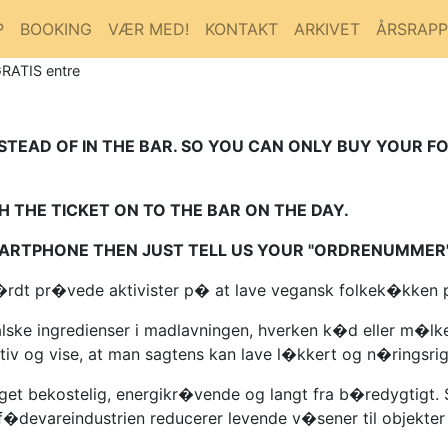
P
BOOKING
VÆR MED!
KONTAKT
ARKIVET
ÅRSRAP
GRATIS entre
NSTEAD OF IN THE BAR. SO YOU CAN ONLY BUY YOUR F
 THE TICKET ON TO THE BAR ON THE DAY.
SMARTPHONE THEN JUST TELL US YOUR "ORDRENUMMER
g h�rdt pr�vede aktivister p� at lave vegansk folkek�kken
malske ingredienser i madlavningen, hverken k�d eller m�l
ativ og vise, at man sagtens kan lave l�kkert og n�ringsr
et bekostelig, energikr�vende og langt fra b�redygtigt. 
f�devareindustrien reducerer levende v�sener til objekter