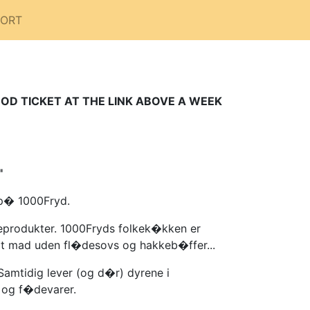
PORT
OOD TICKET AT THE LINK ABOVE A WEEK
"
 p� 1000Fryd.
keprodukter. 1000Fryds folkek�kken er
igt mad uden fl�desovs og hakkeb�ffer...
Samtidig lever (og d�r) dyrene i
 og f�devarer.