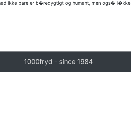
mad ikke bare er b�redygtigt og humant, men ogs� l�kkert
1000fryd - since 1984