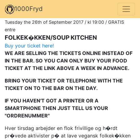
1000Fryd
Tuesday the 26th of September 2017 / kl 19:00 / GRATIS
entre
FOLKEK�KKEN/SOUP KITCHEN
Buy your ticket here!
WE ARE SELLING THE TICKETS ONLINE INSTEAD OF
IN THE BAR. SO YOU CAN ONLY BUY YOUR FOOD
TICKET AT THE LINK ABOVE A WEEK IN ADVANCE.
BRING YOUR TICKET OR TELEPHONE WITH THE
TICKET ON TO THE BAR ON THE DAY.
IF YOU HAVEN'T GOT A PRINTER OR A
SMARTPHONE THEN JUST TELL US YOUR
"ORDRENUMMER"
Hver tirsdag arbejder en flok frivillige og h�rdt
pr�vede aktivister p� at lave vegansk folkek�kken