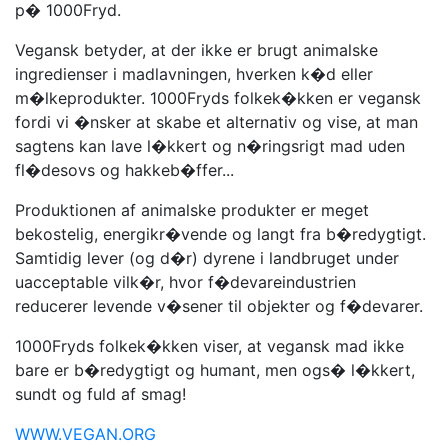
p� 1000Fryd.
Vegansk betyder, at der ikke er brugt animalske
ingredienser i madlavningen, hverken k�d eller
m�lkeprodukter. 1000Fryds folkek�kken er vegansk
fordi vi �nsker at skabe et alternativ og vise, at man
sagtens kan lave l�kkert og n�ringsrigt mad uden
fl�desovs og hakkeb�ffer...
Produktionen af animalske produkter er meget
bekostelig, energikr�vende og langt fra b�redygtigt.
Samtidig lever (og d�r) dyrene i landbruget under
uacceptable vilk�r, hvor f�devareindustrien
reducerer levende v�sener til objekter og f�devarer.
1000Fryds folkek�kken viser, at vegansk mad ikke
bare er b�redygtigt og humant, men ogs� l�kkert,
sundt og fuld af smag!
WWW.VEGAN.ORG