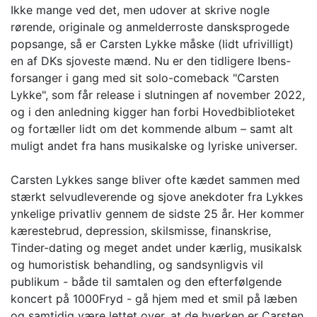
Ikke mange ved det, men udover at skrive nogle
rørende, originale og anmelderroste dansksprogede
popsange, så er Carsten Lykke måske (lidt ufrivilligt)
en af DKs sjoveste mænd. Nu er den tidligere Ibens-
forsanger i gang med sit solo-comeback "Carsten
Lykke", som får release i slutningen af november 2022,
og i den anledning kigger han forbi Hovedbiblioteket
og fortæller lidt om det kommende album – samt alt
muligt andet fra hans musikalske og lyriske universer.
Carsten Lykkes sange bliver ofte kædet sammen med
stærkt selvudleverende og sjove anekdoter fra Lykkes
ynkelige privatliv gennem de sidste 25 år. Her kommer
kærestebrud, depression, skilsmisse, finanskrise,
Tinder-dating og meget andet under kærlig, musikalsk
og humoristisk behandling, og sandsynligvis vil
publikum - både til samtalen og den efterfølgende
koncert på 1000Fryd - gå hjem med et smil på læben
og samtidig være lettet over, at de hverken er Carsten