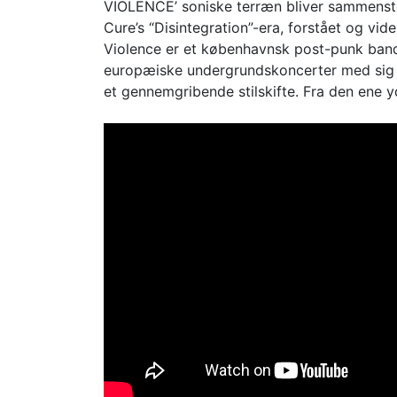
VIOLENCE’ soniske terræn bliver sammenstøb
Cure’s “Disintegration”-era, forstået og vid
Violence er et københavnsk post-punk ban
europæiske undergrundskoncerter med sig i b
et gennemgribende stilskifte. Fra den ene y