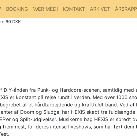
P
BOOKING
VÆR MED!
KONTAKT
ARKIVET
ÅRSRAP
tre 60 DKK
af DIY-ånden fra Punk- og Hardcore-scenen, samtidig med at
EXIS er konstant på rejse rundt i verden. Med over 1000 sh
ndbegrebet af et hårdtarbejdende og kraftfuldt band. Ved a
menter af Doom og Sludge, har HEXIS skabt tre fuldlængde 
EP’er og Split-udgivelser. Musikerne bag HEXIS er spredt ov
fremmest, for deres intense liveshows, som har ført dem til
est.