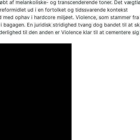
t af melankoliske- og transcenderende toner. Det vægtløse 
ereformidlet ud i en fortolket og tidssvarende kontekst
d med ophav i hardcore miljøet. Violence, som stammer fr
agagen. En juridisk stridighed tvang dog bandet til at ski
derlighed til den anden er Violence klar til at cementere si