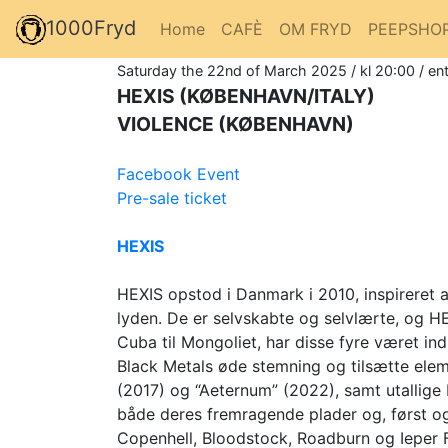
1000Fryd
Home
CAFÈ
OM FRYD
PEEPSHO
Saturday the 22nd of March 2025 / kl 20:00 / en
HEXIS (KØBENHAVN/ITALY)
VIOLENCE (KØBENHAVN)
Facebook Event
Pre-sale ticket
HEXIS
HEXIS opstod i Danmark i 2010, inspireret 
lyden. De er selvskabte og selvlærte, og H
Cuba til Mongoliet, har disse fyre været i
Black Metals øde stemning og tilsætte ele
(2017) og “Aeternum” (2022), samt utallige 
både deres fremragende plader og, først og 
Copenhell, Bloodstock, Roadburn og Ieper F